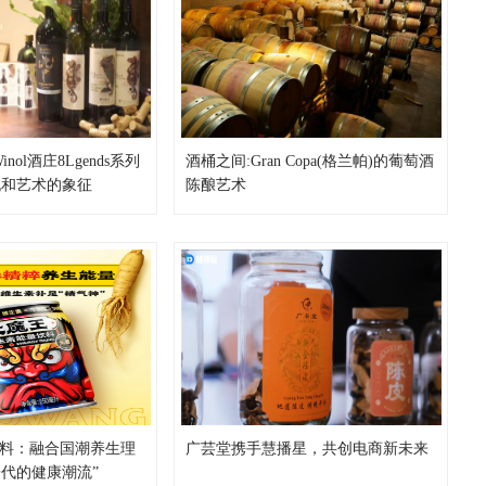
nol酒庄8Lgends系列
酒桶之间:Gran Copa(格兰帕)的葡萄酒
祝和艺术的象征
陈酿艺术
饮料：融合国潮养生理
广芸堂携手慧播星，共创电商新未来
代的健康潮流”