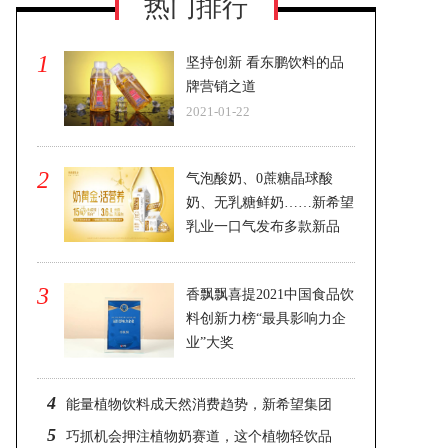
热门排行
1
坚持创新 看东鹏饮料的品
牌营销之道
2021-01-22
2
气泡酸奶、0蔗糖晶球酸
奶、无乳糖鲜奶……新希望
乳业一口气发布多款新品
2021-06-02
3
香飘飘喜提2021中国食品饮
料创新力榜“最具影响力企
业”大奖
2021-04-09
4
能量植物饮料成天然消费趋势，新希望集团
5
BIG BUFF霸夫强势出击秋糖！
巧抓机会押注植物奶赛道，这个植物轻饮品