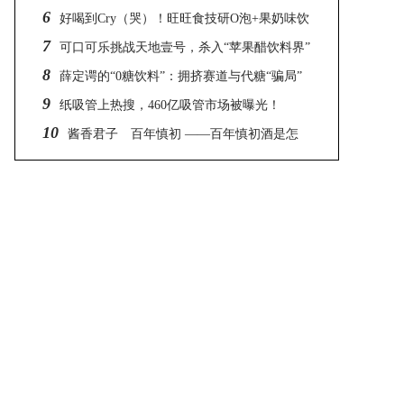
6
牌拿下千万元Pre-A轮投资
好喝到Cry（哭）！旺旺食技研O泡+果奶味饮
7
料满足你的味蕾！
可口可乐挑战天地壹号，杀入“苹果醋饮料界”
8
薛定谔的“0糖饮料”：拥挤赛道与代糖“骗局”
9
纸吸管上热搜，460亿吸管市场被曝光！
10
酱香君子 百年慎初 ——百年慎初酒是怎
样“炼”成的