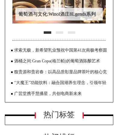
葡萄酒与文化:Winol酒庄8Lgends系列
葡萄酒成为庆祝和艺术的象征
求索无极，新希望乳业预祝中国第41次南极考察圆
满顺利！
酒桶之间:Gran Copa(格兰帕)的葡萄酒陈酿艺术
馥贵源和贵岩春：以高品质彰显品牌茶叶的核心竞
争力
“大魔王”功能饮料：融合国潮养生理念，引领年轻
一代的健康潮流”
广芸堂携手慧播星，共创电商新未来
热门标签