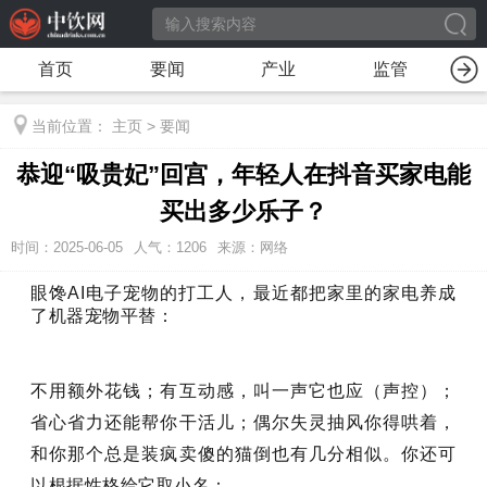
首页
要闻
产业
监管
当前位置：
主页
>
要闻
恭迎“吸贵妃”回宫，年轻人在抖音买家电能
买出多少乐子？
时间：2025-06-05
人气：
1206
来源：网络
眼馋AI电子宠物的打工人，最近都把家里的家电养成
了机器宠物平替：
不用额外花钱；有互动感，叫一声它也应（声控）；
省心省力还能帮你干活儿；偶尔失灵抽风你得哄着，
和你那个总是装疯卖傻的猫倒也有几分相似。你还可
以根据性格给它取小名：