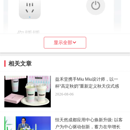
显示全部
相关文章
给家电取名成了互联网文学的新分支。网友们的乐
​益禾堂携手Miu Miu设计师，以一
子是围观别人家家电被“赐牌子”。
杯“高定秋奶”重新定义秋天仪式感
2026-08-06
文学性的基础在于前后统一，比如油烟机叫吸贵
妃，洗碗机则赐名“碗贵人”；
恒天然成都应用中心焕新升级: 以客
文学还要有一定的想象，不能太直白，比如有人问
户为中心驱动创新，蓄力在华增长