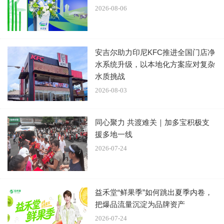
为什么给扫地机取名“秦王”。
2026-08-06
“因为秦王扫六合。”
安吉尔助力印尼KFC推进全国门店净
家电的名字还是你生活仪式感的必要来源。比如空
水系统升级，以本地化方案应对复杂
调名叫“给为师吹个欢乐的”，能get到的都是武林外传
水质挑战
资深学者；台灯是“书房伴读”，微波炉就是“御膳房司
2026-08-03
膳”，热剩饭仿佛“登基”。
同心聚力 共渡难关｜加多宝积极支
援多地一线
2026-07-24
​益禾堂“鲜果季”如何跳出夏季内卷，
把爆品流量沉淀为品牌资产
2026-07-24